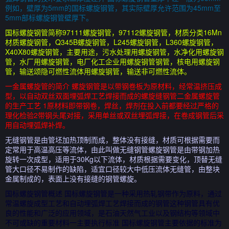
例如，壁厚为5mm的国标螺旋钢管，其实际壁厚允许范围为45mm至
5mm部标螺旋钢管壁厚下。
国标螺旋钢管简称97111螺旋钢管，97112螺旋钢管，材质分类16Mn
材质螺旋钢管，Q345B螺旋钢管，L245螺旋钢管，L360螺旋钢管，
X40X80螺旋钢管，主要用途，污水处理用螺旋钢管，水净化用螺旋钢
管，水厂用螺旋钢管，电厂化工企业用螺旋钢管钢管，核电用螺旋钢
管，输送颂隐可燃性流体用螺旋钢管，输送非可燃性流体。
一金属螺旋管的简介 螺旋钢管是以带钢卷板为原材料，经常温挤压成
型，以自动双丝双面埋弧焊工艺焊接而成的螺旋缝钢管二金属螺旋管
的生产工艺 1原材料即带钢卷，焊丝，焊剂在投入前都要经过严格的
理化检验2带钢头尾对接，采用单丝或双丝埋弧焊接，在卷成钢管后采
用自动埋弧焊补焊。
无缝钢管是由管坯加热顶制而成，整体没有接缝，材质可根据需要而
定常用于高温高压等流体，由此叫做无缝钢管螺旋钢管是由带钢加热
旋转一次成型，适用于30Kg以下流体，材质根据需要变化，顶替无缝
管大口径不易制作的缺陷，适宜口径较大中低压流体无缝管，由整块
金属制成的，表面上没有接缝的钢管螺旋。
国标螺旋钢管概述 国标螺旋钢管是一种采用热轧钢带作为原料，通过
常温螺旋成型工艺和自动埋弧焊工艺焊接而成的钢管这种钢管具有优
良的性能和广泛的应用领域，是石油天然气工业以及钢结构等领域中
不可或缺的重要材料一主要执行标准 国标螺旋钢管主要依据的标准为