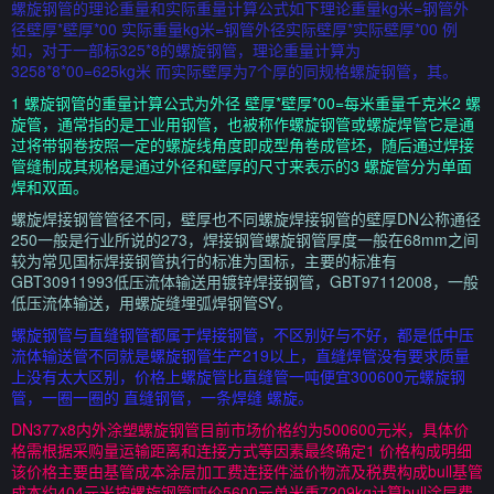
螺旋钢管的理论重量和实际重量计算公式如下理论重量kg米=钢管外
径壁厚*壁厚*00 实际重量kg米=钢管外径实际壁厚*实际壁厚*00 例
如，对于一部标325*8的螺旋钢管，理论重量计算为
3258*8*00=625kg米 而实际壁厚为7个厚的同规格螺旋钢管，其。
1 螺旋钢管的重量计算公式为外径 壁厚*壁厚*00=每米重量千克米2 螺
旋管，通常指的是工业用钢管，也被称作螺旋钢管或螺旋焊管它是通
过将带钢卷按照一定的螺旋线角度即成型角卷成管坯，随后通过焊接
管缝制成其规格是通过外径和壁厚的尺寸来表示的3 螺旋管分为单面
焊和双面。
螺旋焊接钢管管径不同，壁厚也不同螺旋焊接钢管的壁厚DN公称通径
250一般是行业所说的273，焊接钢管螺旋钢管厚度一般在68mm之间
较为常见国标焊接钢管执行的标准为国标，主要的标准有
GBT30911993低压流体输送用镀锌焊接钢管，GBT97112008，一般
低压流体输送，用螺旋缝埋弧焊钢管SY。
螺旋钢管与直缝钢管都属于焊接钢管，不区别好与不好，都是低中压
流体输送管不同就是螺旋钢管生产219以上，直缝焊管没有要求质量
上没有太大区别，价格上螺旋管比直缝管一吨便宜300600元螺旋钢
管，一圈一圈的 直缝钢管，一条焊缝 螺旋。
DN377x8内外涂塑螺旋钢管目前市场价格约为500600元米，具体价
格需根据采购量运输距离和连接方式等因素最终确定1 价格构成明细
该价格主要由基管成本涂层加工费连接件溢价物流及税费构成bull基管
成本约404元米按螺旋钢管吨价5600元单米重7209kg计算bull涂层费