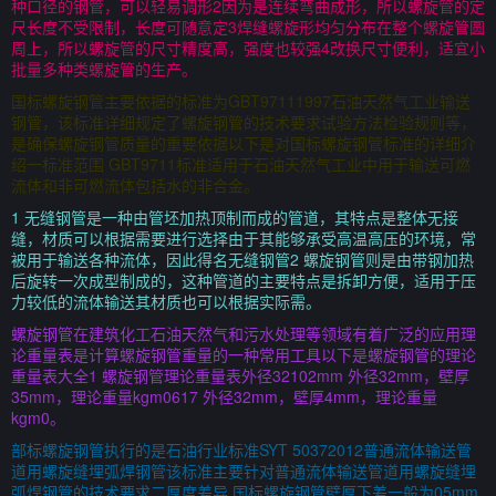
种口径的钢管，可以轻易调形2因为是连续弯曲成形，所以螺旋管的定
尺长度不受限制，长度可随意定3焊缝螺旋形均匀分布在整个螺旋管圆
周上，所以螺旋管的尺寸精度高，强度也较强4改换尺寸便利，适宜小
批量多种类螺旋管的生产。
国标螺旋钢管主要依据的标准为GBT97111997石油天然气工业输送
钢管，该标准详细规定了螺旋钢管的技术要求试验方法检验规则等，
是确保螺旋钢管质量的重要依据以下是对国标螺旋钢管标准的详细介
绍一标准范围 GBT9711标准适用于石油天然气工业中用于输送可燃
流体和非可燃流体包括水的非合金。
1 无缝钢管是一种由管坯加热顶制而成的管道，其特点是整体无接
缝，材质可以根据需要进行选择由于其能够承受高温高压的环境，常
被用于输送各种流体，因此得名无缝钢管2 螺旋钢管则是由带钢加热
后旋转一次成型制成的，这种管道的主要特点是拆卸方便，适用于压
力较低的流体输送其材质也可以根据实际需。
螺旋钢管在建筑化工石油天然气和污水处理等领域有着广泛的应用理
论重量表是计算螺旋钢管重量的一种常用工具以下是螺旋钢管的理论
重量表大全1 螺旋钢管理论重量表外径32102mm 外径32mm，壁厚
35mm，理论重量kgm0617 外径32mm，壁厚4mm，理论重量
kgm0。
部标螺旋钢管执行的是石油行业标准SYT 50372012普通流体输送管
道用螺旋缝埋弧焊钢管该标准主要针对普通流体输送管道用螺旋缝埋
弧焊钢管的技术要求二厚度差异 国标螺旋钢管壁厚下差一般为05mm