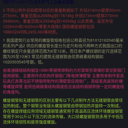
GBT97112017石油天然气工业输送钢管。
2 不同公称外径和壁厚对应的重量数据如下 外径219mm壁厚50mm
273mm，重量范围从2688kg到17874kg 外径273mm壁厚273mm
3946mm，重量范围从3354kg到14034kg 以此类推，直至外径
1220mm和1620mm等更大规格3 国标螺旋钢管包括
16MnQ345BL245L360等材质。
1 我国建筑行业常用的螺旋管规格包括公称直径为81012162040毫米
的系列产品2 供应的螺旋管长度分为定尺和倍尺两种方式我国出口的
螺纹钢定尺余量选择范围为6至12米，而日本产螺纹钢的定尺选择范
围为35至10米3 常见的建筑无缝钢管由优质碳素结构钢如
1020303545号钢，低。
由普通碳结结构钢及16Mn等钢带焊制的方形管矩形管帽形管空胶钢门
窗用钢管，主要用作农机构件钢窗门等电焊薄壁管 主要用来制作家具
玩具灯具等当前不锈钢带制作的薄壁管应用很广，高级家具装饰栏栅
等螺旋焊管 是将低碳碳素结构钢或低合金结构钢钢带按一定的螺旋线
的角度叫。
螺旋钢管和无缝钢管的区别主要有以下几点制作方法无缝钢管由管坯
加热制成，整个钢管没有接头螺旋钢管由带钢加热并旋转一次制成，
存在螺旋焊缝应用领域无缝钢管通常用于高温高压流体环境螺旋钢管
常用于30公斤以下压力的流体传输，大口径螺旋钢管则多用于中低压
流体环境韧性和疲劳强度螺旋。