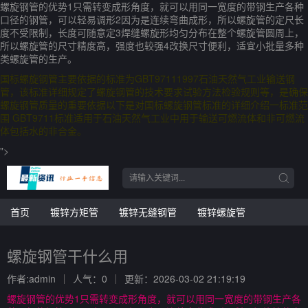
螺旋钢管的优势1只需转变成形角度，就可以用同一宽度的带钢生产各种
口径的钢管，可以轻易调形2因为是连续弯曲成形，所以螺旋管的定尺长
度不受限制，长度可随意定3焊缝螺旋形均匀分布在整个螺旋管圆周上，
所以螺旋管的尺寸精度高，强度也较强4改换尺寸便利，适宜小批量多种
类螺旋管的生产。
国标螺旋钢管主要依据的标准为GBT97111997石油天然气工业输送钢
管，该标准详细规定了螺旋钢管的技术要求试验方法检验规则等，是确保
螺旋钢管质量的重要依据以下是对国标螺旋钢管标准的详细介绍一标准范
围 GBT9711标准适用于石油天然气工业中用于输送可燃流体和非可燃流
体包括水的非合金。
">
首页
镀锌方矩管
镀锌无缝钢管
镀锌螺旋管
螺旋钢管干什么用
作者:admin
人气：0
更新：2026-03-02 21:19:19
螺旋钢管的优势1只需转变成形角度，就可以用同一宽度的带钢生产各