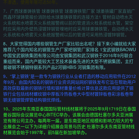
不渗透，使用年限可达50年。
7、广西球墨铸铁管 球墨铸铁管 球墨铸铁管厂家 球墨铁罐厂家直销广
西鑫环球铸管报价消防给水球墨铸铁管的连接方法1 管材自动喷水灭
火系统和水喷雾灭火系统报警阀以前的管道消火栓系统给水管，架空
时应采用内外壁热浸镀锌钢管埋地时应采用球墨铸铁管，自动喷水灭
火系统和水喷雾灭火系统报警阀以后的管道可采用热浸镀锌钢管。
8、大家觉得国内哪些钢管生产厂家比较出名呢？接下来小编就给大家
推荐几个国内知名的钢管生产厂家吧钢管厂家排名 1宝武钢铁BAOWU
中国宝武钢铁集团有限公司由宝钢集团和武汉钢铁于2016年9月联合
重组而来，国内产能较大工艺技术装备先进的大型不锈钢集团，主打
普碳钢不锈钢特钢系列产品2河钢HBIS 河钢集团有限。
9、“掌上钢铁”是一款专为钢铁行业从业者打造的移动应用软件在2012
年9月，由国内知名的钢铁行业资讯网站网织钢铁发布它旨在帮助用户
高效获取最新的钢铁行情和钢材重量价格计算信息这款应用提供了钢
铁行业包括线材螺纹钢中厚板冷热板卷大中型材镀锌板卷彩涂板卷带
钢无缝钢管焊管结构钢优焊线。
10、2025年东南亚泰国国际管材线材展将于2025年9月1719日在泰国
曼谷国际会议展览中心BITEC举办，该展会由德国杜塞尔多夫亚洲展
览有限公司主办，每两年一届，是东南亚地区规模和影响力较大的专
业展会之一以下为详细介绍展会背景与历史 杜塞尔多夫东南亚管材线
材展览会始于1997年，前5届在新加坡举办。