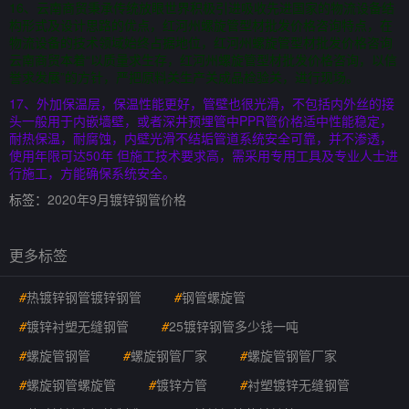
16、云南商贸秉承传统放眼世界积极引进吸收先进国家的物流设备结
构形式及设计思路的优点，红河州螺旋管型材批发价格咨询特点，在
物流设备的技术领域始终占据地位，红河州螺旋管型材批发价格咨询
云南商贸本着“以质量求生存，红河州螺旋管型材批发价格咨询，以信
誉求发展”的方针，严把原料关生产关成品检验关，进行现场。
17、外加保温层，保温性能更好，管壁也很光滑，不包括内外丝的接
头一般用于内嵌墙壁，或者深井预埋管中PPR管价格适中性能稳定，
耐热保温，耐腐蚀，内壁光滑不结垢管道系统安全可靠，并不渗透，
使用年限可达50年 但施工技术要求高，需采用专用工具及专业人士进
行施工，方能确保系统安全。
标签：
2020年9月镀锌钢管价格
更多标签
#
热镀锌钢管镀锌钢管
#
钢管螺旋管
#
镀锌衬塑无缝钢管
#
25镀锌钢管多少钱一吨
#
螺旋管钢管
#
螺旋钢管厂家
#
螺旋管钢管厂家
#
螺旋钢管螺旋管
#
镀锌方管
#
衬塑镀锌无缝钢管