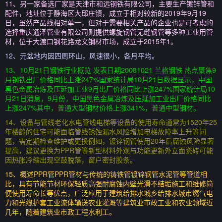
11、另一家备选厂家是天津市和远钢铁有限公司，主要生产镀锌管和
配件，地址位于静海区大邱庄镇，成立于相对较新的2019年9月19
日，虽然产品线相对单一，但对于需要相关产品的企业也是可考虑的
选择重庆通泽管业有限公司则提供螺旋钢管无缝钢管等多种工业用管
材，位于大渡口钢花路龙文钢材市场，成立于2015年1。
12、元盆地内因四周环山，风速很小，各月平均。
13、10月21日钢铁行业概览 发表日期20081021 兰格钢铁 热点聚焦9
月钢铁出厂价格同比上涨247%国家统计局10月21日数据显示，中国
黑色金属冶炼及压延加工业9月出厂价格同比上涨247%国家统计局10
月21日消息，9月份，中国黑色金属冶炼及压延加工业出厂价格同比
上涨247%其中，普通大型钢材价格上涨341%，普通中型钢材。
14、设备与管线老化水电管线电梯等设备的使用寿命通常为1520年25
年楼龄的住宅可能面临管线锈蚀漏水风险增加电梯故障率上升等问
题，需定期检查维护或更换例如，镀锌钢管使用20年后腐蚀风险显著
提高，建议更换为PPR管等新型材料外观与功能更新外立面瓷砖可能
因热胀冷缩出现空鼓脱落，窗户密封胶条。
15、概述PPR管PPR管材与传统的铸铁管镀锌钢管水泥管等管道相
比，具有节能节材环保轻质高强耐腐蚀内壁光滑不结垢施工和维修简
便使用寿命长等优点，广泛应用于建筑给排水城乡给排水城市燃气电
力和光缆护套工业流体输送农业灌溉等建筑业市政工业和农业领域近
几年，随着建筑业市政工程水利工。