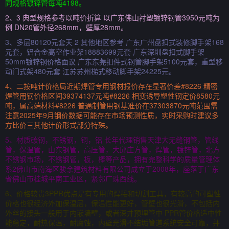
同规格镀锌管每吨4198。
2、3 典型规格参考以吨价折算 以广东佛山衬塑镀锌钢管3950元吨为
例 DN20管外径268mm，壁厚28mm。
3、多层80120元套天 2 其他地区参考 广东广州盘扣式装修脚手架168
元套，铝合金高空作业架18883699元套 广东深圳盘扣式脚手架
50mm镀锌钢价格面议 广东东莞扣件式钢管脚手架5100元套，重型移
动门式架480元套 江苏苏州梯式移动脚手架24225元。
4、二按吨计价格局近期焊管专用钢材报价存在显著价差#8226 精密
焊管用钢价格区间39374137元吨#8226 相变诱导塑性钢定价8580元
吨，属高端材料#8226 普通制管用钢基准价在37303870元吨范围需
注意2025年9月钢价数据可能存在市场预测性质，实时采购时建议多
方比价三其他计价形式部分特殊。
5、材质碳钢，不锈钢，铜，铝 长年代理销售天津大无缝钢管，管线
管，保温管，山东钢管，高压管，大邱庄方管，焊管，镀锌管，北方
不锈钢市场，不锈钢管，板，棒等产品，拥有完整科学的质量管理体
系2佛山市南海区骏余建筑材料有限公司成立于2008年，座落于广东
省佛山市桂城平南工业区，紧邻广珠西线。
6、价格较贵3PPR优点是有专用的焊接和切割工具，有较高的可塑性
价格也很经济外加保温层，保温性能更好，管壁也很光滑，不包括内
外丝的接头一般用于内嵌墙壁，或者深井预埋管中 PPR管价格适中性
能稳定，耐热保温，耐腐蚀，内壁光滑不结垢管道系统安全可靠，并