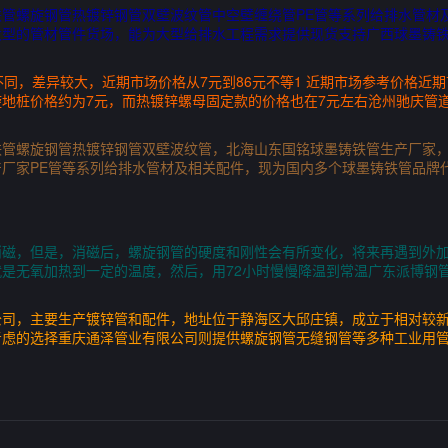
管螺旋钢管热镀锌钢管双壁波纹管中空壁缠绕管PE管等系列给排水管材
型的管材管件货场，能为大型给排水工程需求提供现货支持广西球墨铸铁管厂
不同，差异较大，近期市场价格从7元到86元不等1 近期市场参考价格近
地桩价格约为7元，而热镀锌螺母固定款的价格也在7元左右沧州驰庆管道
铁管螺旋钢管热镀锌钢管双壁波纹管，北海山东国铭球墨铸铁管生产厂家
厂家PE管等系列给排水管材及相关配件，现为国内多个球墨铸铁管品牌
消磁，但是，消磁后，螺旋钢管的硬度和刚性会有所变化，将来再遇到外
是无氧加热到一定的温度，然后，用72小时慢慢降温到常温广东派博钢管
司，主要生产镀锌管和配件，地址位于静海区大邱庄镇，成立于相对较新的2
考虑的选择重庆通泽管业有限公司则提供螺旋钢管无缝钢管等多种工业用