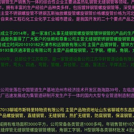
型的钢管生产销售为一体的综合性企业主要涵盖热轧钢管无缝钢管等领域，
年，拥有丰富的生产经验产品种类多样，包括镀锌钢管螺旋钢管等，深受
限主营不锈钢螺旋管不锈钢瓦斯抽放螺旋管螺旋钢管价格螺旋管价格为河
自来水工程石化工业化学工业城市建设，是我国开发的二十个要点产品之
成立于2014年，是一家准们从事无缝钢管螺旋钢管镀锌钢管的产品的生
品服务赢得了广大客户的信赖和尊重公司主营无缝钢管锈钢管螺旋钢管直缝
成立时间201010182天津市和远钢铁有限公司 主营产品镀锌管，镀
09193重庆通泽管业有限公司 主营产品螺旋钢管，工字钢，槽钢，角钢
009年，总部位于江苏南京，是一家管道设备公司江苏华轩管道设备有限
，管件，弯头，四通，弯管，管帽，异径管，三通，盲法兰，平焊法兰，
公司坐落在中国管道生产基地沧州市经济技术开发区渤海路39号，左临
厂迅速发展成为集管道研制开发生产于一体的国内大型专业管道制造制造
07013聊城市斯特里特物资有限公司 主营产品物资地址山东省聊城市东昌
 主营产品螺旋钢管，直缝钢管，无缝钢管，热扩无缝管，防腐钢管，保温钢
拥有堆场面积3000平方，公司常备各类管道1000多吨，年销售管材1
缝焊管无缝钢管螺旋钢管槽钢，角钢工字钢，H型钢等各类钢材批发 4沧