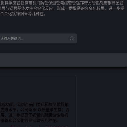
至镀锌螺旋管镀锌带钢消防管保温管电缆套管镀锌带方管热轧带钢涂塑管
锌层与钢管基体发生合金化反应，形成一层致密的合金化锌层，进一步提
合金化镀锌钢管等几种在。
创新发展，公司产品门类已拓展至镀锌螺
先进水平，公司秉承“以质量求生存；合
锌层，进一步提高了钢管的耐腐蚀性和机
锌钢管和合金化镀锌钢管等几种在。