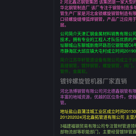
2 河北鑫达钢管集团 该集团是一家大
华北钢管制造厂 该厂专注于钢管制造多
管生产厂家是河北金锁螺旋钢管制造有
口径螺旋缝埋弧焊钢管，产品广泛应用于
层。
公司简介天津汇钢金属材料销售有限公司
技术，拥有专业的工程人才队伍优质的产
址聊城山东聊城新南环路百亿钢管城C6号
市静海区大邱庄镇大屯村成立时间2019
简介江苏华轩管道设备有限公司成立于2
直缝钢管，镀锌钢管，螺旋钢管，阀门
管件，金属软。
镀锌螺旋管机器厂家直销
河北浩博钢管有限公司河北德鑫钢管有限
丰富的地域资源，优越的区位条件，使我
管。
地址盐山县蒲洼城工业区成立时间2013
201202024河北盎拓管道有限公司
3福建福钢贸易有限公司专注管材管道领域
部物流部等职能部门，主要经营镀锌管直