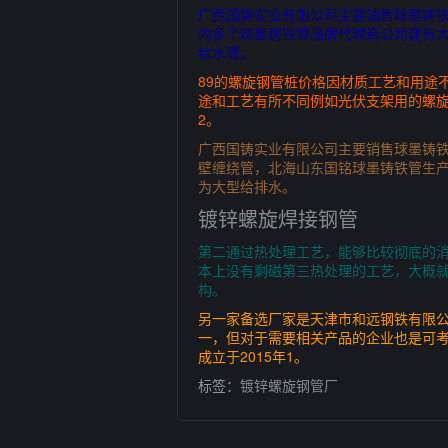
广西国铸实业有限公司主要销售球墨铸铁
内多个球墨铸铁管品牌代理商公司建有大
给水管。
89的螺旋钢管桩价格因材质工艺和用途
途和工艺有所不同例如光伏支架用的螺旋
2。
广西国铸实业有限公司主要销售球墨铸
壁缠绕管，北海山东国铭球墨铸铁管生产
为大型给排水。
镀锌螺旋焊接钢管
第二通过热处理工艺，能够比较彻底的
本上没有剩磁第三热处理的工艺，大概就
构。
另一家备选厂家是天津市和远钢铁有限公
一，但对于需要相关产品的企业也是可
成立于2015年1。
标签：
镀锌螺旋钢管厂