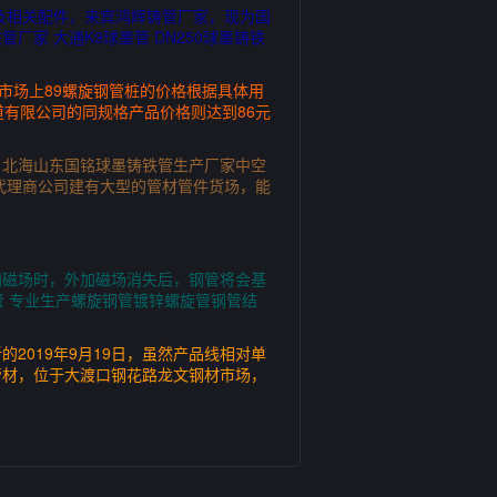
及相关配件，来宾鸿辉铸管厂家，现为国
家 大通K9球墨管 DN250球墨铸铁
期市场上89螺旋钢管桩的价格根据具体用
有限公司的同规格产品价格则达到86元
，北海山东国铭球墨铸铁管生产厂家中空
代理商公司建有大型的管材管件货场，能
加磁场时，外加磁场消失后，钢管将会基
 专业生产螺旋钢管镀锌螺旋管钢管结
019年9月19日，虽然产品线相对单
管材，位于大渡口钢花路龙文钢材市场，