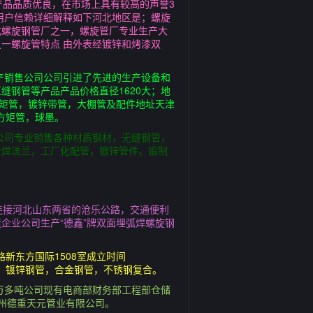
产品品质优良，在市场上具有较高的声誉3
用户信赖详细解释如下河北地区是；螺旋
北螺旋钢管厂之一，螺旋管厂专业生产大
一螺旋管特点 由外表经镀锌和烤漆双
产销售公司公司引进了先进的生产设备和
钢管等产品产品价格直径1620大；地
锌方矩管，镀锌带管，大棚管及配件地址天津
，方矩管，球墨。
公司专业销售各种材质钢材，无缝钢管，
对焊法兰，工厂化配管，镀锌管件，锻制
连接河北山东两省的沧乐公路，交通便利
企业公司生产“德鑫”牌双面埋弧焊螺旋钢
路新东方国际1508室成立时间
管，镀锌钢管，合金钢管，不锈钢复合。
0万多吨公司现有电商部财务部工程部仓储
州德重天元管业有限公司。