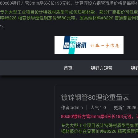
80x80镀锌方管3mm厚6米长193元钱，计算假设方钢管市场价格是每吨4
专为大型工业项目设计特殊材质型号如优质钢材款，部分厂商报价可低至80
吨#8226 相变诱导塑性钢定价8580元吨，属高端材料#8226 普通制管
">
首页
镀锌方矩管
镀
镀锌钢管80理论重量表
作者:admin
人气：0
更新：2026-0
80x80镀锌方管3mm厚6米长193元钱
专为大型工业项目设计特殊材质型号如优
钢材报价存在显著价差#8226 精密焊管用