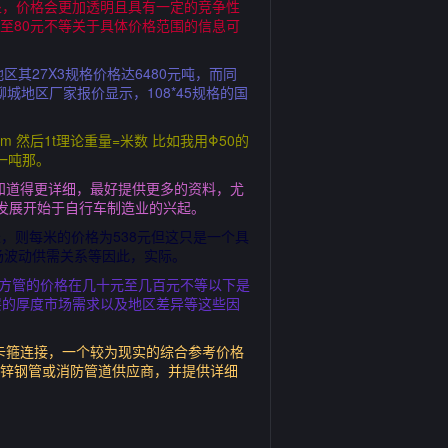
处，价格会更加透明且具有一定的竞争性
至80元不等关于具体价格范围的信息可
其27X3规格价格达6480元吨，而同
聊城地区厂家报价显示，108*45规格的国
gm 然后1t理论重量=米数 比如我用Φ50的
元一吨那。
要知道得更详细，最好提供更多的资料，尤
的发展开始于自行车制造业的兴起。
米，则每米的价格为538元但这只是一个具
场波动供需关系等因此，实际。
0方管的价格在几十元至几百元不等以下是
锌层的厚度市场需求以及地区差异等这些因
的卡箍连接，一个较为现实的综合参考价格
镀锌钢管或消防管道供应商，并提供详细