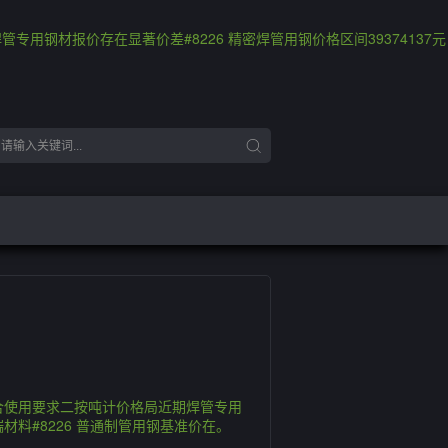
钢材报价存在显著价差#8226 精密焊管用钢价格区间39374137元
合使用要求二按吨计价格局近期焊管专用
端材料#8226 普通制管用钢基准价在。