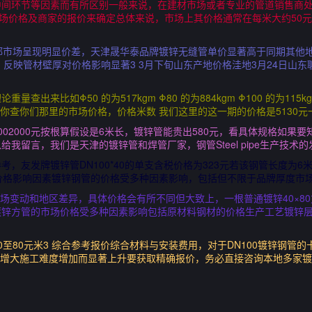
中间环节等因素而有所区别一般来说，在建材市场或者专业的管道销售商
市场价格及商家的报价来确定总体来说，市场上其价格通常在每米大约50元
成都市场呈现明显价差，天津晟华泰品牌镀锌无缝管单价显著高于同期其他地区
吨，反映管材壁厚对价格影响显著3 3月下旬山东产地价格洼地3月24日山东
出来比如Φ50 的为517kgm Φ80 的为884kgm Φ100 的为115k
3m最后你查你们那里的市场价格，价格米数 我们这里的这一期的价格是5130
02000元按根算假设是6米长，镀锌管能贵出580元，看具体规格如果
我留言，我们是天津的镀锌管和焊管厂家，钢管Steel pipe生产技术
，友发牌镀锌管DN100*40的单支含税价格为323元若该钢管长度为6
价格影响因素镀锌钢管的价格受多种因素影响，包括但不限于品牌厚度市
据市场变动和地区差异，具体价格会有所不同但大致上，一根普通镀锌40×8
 1 镀锌方管的市场价格受多种因素影响包括原材料钢材的价格生产工艺镀
至80元米3 综合参考报价综合材料与安装费用，对于DN100镀锌钢管
管径增大施工难度增加而显著上升要获取精确报价，务必直接咨询本地多家