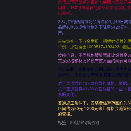
市场上不同渠道的报价也会因地区差异
因此，160镀锌钢管的价格应参考实际
以参考。
2 3月中旬西南市场品牌溢价3月19日
品牌48X35规格价格则下降至5420元
产。
首先你查一下五金手册，把镀锌钢管的理论重量查
举例，那就得出1000517=19342
按吨价算，不同规格镀锌管能比焊管高50
其是规格和材质如还有这方面的问题可以给
特定品牌与规格价格示例以国标厚度为参考
体示例，不代表所有80镀锌钢管的价格
对于普通镀锌40×80方管的价格，根
关于普通镀锌40×80方管价格的一些
素的变化。
普通施工条件下，安装费估算范围约为30
区间约为80元至200元米此价格会随
的管径。
标签：
80镀锌钢管价钱