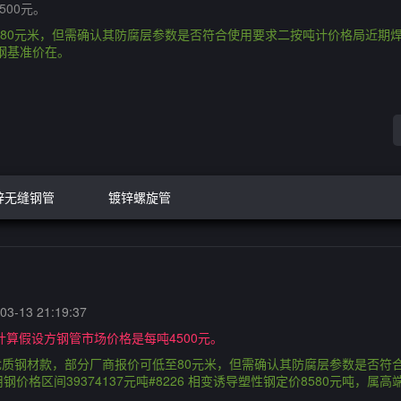
500元。
元米，但需确认其防腐层参数是否符合使用要求二按吨计价格局近期焊管专用
用钢基准价在。
锌无缝钢管
镀锌螺旋管
3-13 21:19:37
，计算假设方钢管市场价格是每吨4500元。
质钢材款，部分厂商报价可低至80元米，但需确认其防腐层参数是否符
钢价格区间39374137元吨#8226 相变诱导塑性钢定价8580元吨，属高