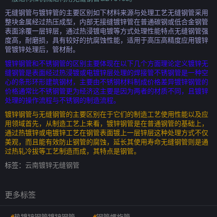
无缝钢管与镀锌管的主要区别如下材料来源与处理工艺无缝钢管采用
整块金属经过热压成型，内部无接缝镀锌管在普通碳钢或低合金钢管
表面涂覆一层锌层，通过热浸镀电镀等方式处理性能特点无缝钢管强
度高，耐磨损，具有较好的抗腐蚀性能，适用于高压高精度应用镀锌
管镀锌处理后，管材耐。
镀锌钢管和不锈钢管的区别主要体现在以下几个方面理论定义镀锌无
缝钢管是表面经过热浸镀或电镀锌层处理的焊接管不锈钢管是一种空
心的条形环形建筑钢材，主要由不锈钢材料制成价格差异镀锌钢管的
价格通常比不锈钢管更为经济这主要是因为两者的材质不同，且镀锌
处理的操作流程与不锈钢的制造流程。
镀锌钢管与无缝钢管的主要区别在于它们的制造工艺使用性能以及应
用领域首先，从制造工艺上来看，镀锌钢管是在普通钢管的基础上，
通过热镀锌或电镀锌工艺在钢管表面镀上一层锌层这种处理方式不仅
美观，而且能有效防止钢管的腐蚀，延长其使用寿命无缝钢管则是通
过热轧冷拔等工艺制造而成，其特点是钢管。
标签：
云南镀锌无缝钢管
更多标签
#
热镀锌钢管镀锌钢管
#
钢管螺旋管