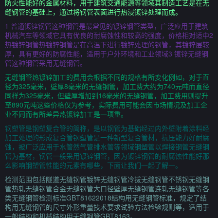
防火性能好的金属材料，用于建筑交通能源等领域其制造工艺是在无
缝钢管的基础上，通过将钢管表面进行热浸镀锌处理而成。
1 普通镀锌钢管这种钢管是最常见的镀锌钢管类型，广泛应用于建筑
机械汽车等领域它具有优良的耐腐蚀性和较高的强度，价格相对适中2
热镀锌钢管热镀锌钢管是在高温下进行镀锌处理的钢管，其镀锌层较
厚，具有更好的防腐性能，适用于户外环境和工业领域3 镀锌无缝钢
管这种钢管采用无缝钢管。
无缝钢管热镀锌加工的费用会根据不同的规格有所变化例如，对于直
径为325毫米，壁厚8毫米的无缝钢管，加工费大约为740元吨而直径
同样为325毫米，但壁厚增加到16毫米的无缝钢管，加工费用则提升
至890元吨这些价格仅为参考，实际费用可能会因市场情况及加工企
业不同而有所差异热镀锌加工是一项重。
钢塑管是钢塑复合管的简称，是以钢管为基础经过内外壁附着涂料经
加工处理的形成复合管钢塑管是一种新型复合管材，抗压能力好耐腐
蚀，被广泛应用于水管然气管排水管等领域钢塑管以焊接钢管无缝钢
管为基材，钢管一般采用镀锌钢管，因为镀锌钢管的耐腐蚀性能好那
么影响钢塑管性能的元素有哪些，下面让我们一起了解一。
检测范围包括隧道无缝钢管镀锌无缝钢管冷拔无缝钢管不锈钢无缝钢
管热轧无缝钢管合金无缝钢管大口径壁厚无缝钢管连轧无缝钢管等各
类无缝钢管检测标准GBT81622018结构用无缝钢管标准，规定了结
构用无缝钢管的尺寸外形重量技术要求试验方法检验规则等，适用于
一般结构和机械结构用无缝钢管GBT8163。