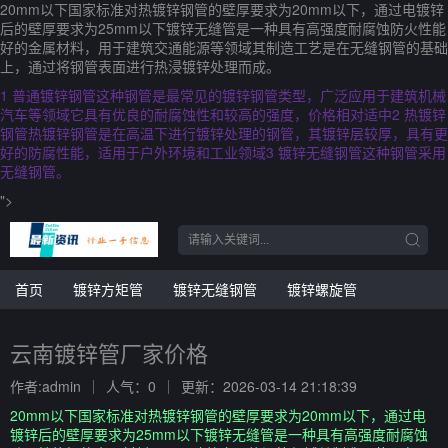
20mm以下国家标准对热镀锌钢管的壁厚要求为20mm以下，通过电镀锌
后的壁厚要求为25mm以下镀锌无缝管是一种具有高强度耐腐蚀防火性能
好的金属材料，用于建筑交通能源等领域其制造工艺是在无缝钢管的基础
上，通过将钢管表面进行热浸镀锌处理而成。
1 普通镀锌钢管这种钢管是最常见的镀锌钢管类型，广泛应用于建筑机械
汽车等领域它具有优良的耐腐蚀性和较高的强度，价格相对适中2 热镀锌
钢管热镀锌钢管是在高温下进行镀锌处理的钢管，其镀锌层较厚，具有更
好的防腐性能，适用于户外环境和工业领域3 镀锌无缝钢管这种钢管采用
无缝钢管。
">
首页
镀锌方矩管
镀锌无缝钢管
镀锌螺旋管
云南镀锌管厂家价格
作者:admin
人气：0
更新：2026-03-14 21:18:39
20mm以下国家标准对热镀锌钢管的壁厚要求为20mm以下，通过电
镀锌后的壁厚要求为25mm以下镀锌无缝管是一种具有高强度耐腐蚀