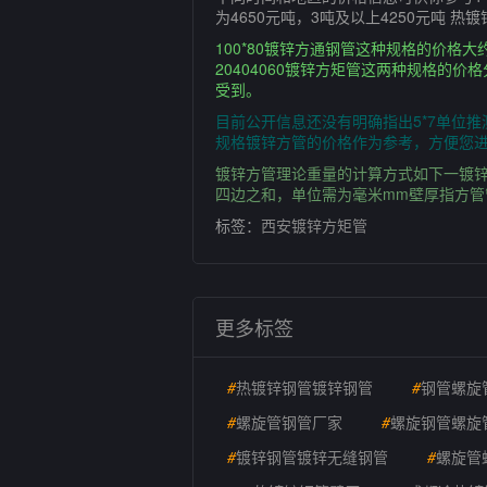
为4650元吨，3吨及以上4250元吨 热镀
100*80镀锌方通钢管这种规格的价
20404060镀锌方矩管这两种规格的
受到。
目前公开信息还没有明确指出5*7单位
规格镀锌方管的价格作为参考，方便您进行横
镀锌方管理论重量的计算方式如下一镀锌方
四边之和，单位需为毫米mm壁厚指方管
标签：
西安镀锌方矩管
更多标签
#
热镀锌钢管镀锌钢管
#
钢管螺旋
#
螺旋管钢管厂家
#
螺旋钢管螺旋
#
镀锌钢管镀锌无缝钢管
#
螺旋管