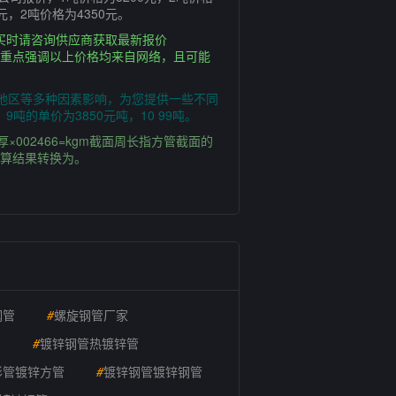
0元，2吨价格为4350元。
购买时请咨询供应商获取最新报价
不同重点强调以上价格均来自网络，且可能
需地区等多种因素影响，为您提供一些不同
吨的单价为3850元吨，10 99吨。
02466=kgm截面周长指方管截面的
计算结果转换为。
钢管
#
螺旋钢管厂家
厂
#
镀锌钢管热镀锌管
形管镀锌方管
#
镀锌钢管镀锌钢管