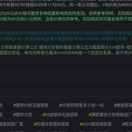
锌方矩管40*80规格2025年11月24日，同一家公司报价，1吨价格为460
格大约为20元此价格可能受多种因素影响而有所变动，仅供参考同样，实际
价格分别为20元和21元同样，这些价格仅供参考，实际购买时可能会有所
推测为厘米镀锌方管国标的实时价格镀锌方管的价格会受材质壁厚市场供
向比较1 参考价格信息重庆展恩物资有限公司的50*80镀锌方矩管，1 9
矩管重量计算公式 镀锌方矩管的重量计算公式为截面周长314壁厚×壁厚×0
管壁的厚度，单位同样需为毫米mm002466是一个固定的系数，用于将
管
#
镀锌衬塑无缝钢管
#
25镀锌钢管多少钱一吨
#
螺旋管
管
#
镀锌方管
#
衬塑镀锌无缝钢管
#
薄壁镀锌方矩管制造
螺旋钢管厂家
#
热镀锌管镀锌钢管
#
sc50镀锌钢管管
#
矩