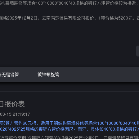
构幕墙装修等场合100*10080*8040*40规格的镀锌方矩管价格较为接近，其
2025年12月2日，云南鸿楚贸易有限公司报价，1吨价格为5200元，2吨价
锌无缝钢管
镀锌螺旋管
日报价表
3-15 21:19:17
镀锌矩形管方管约60元根，适用于钢结构幕墙装修等场合100*10080*804
*8020*4025*25规格的镀锌方管价格因尺寸而异，具体如40*80规格的
期报价案例 冷镀锌方矩管8*8规格2025年12月2日，云南鸿楚贸易有限