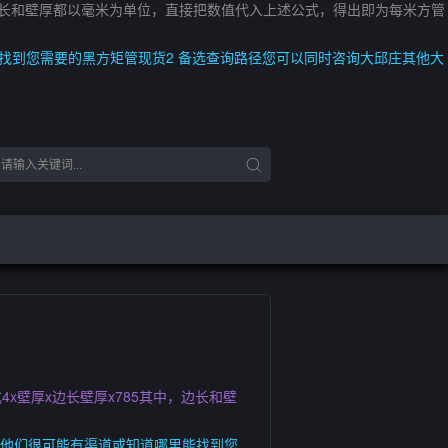
5其中，边长和壁厚都以毫米为单位，直接把数值代入上述公式，得出即为每米方管
找到您需要的黑方矩管现货2 备选查询路径您可以同时咨询大邱庄其他大
式4x壁厚x边长壁厚x785其中，边长和壁
，他们很可能有渠道或知道哪里能找到您