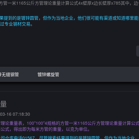
*4规格的方管一米1165公斤方管理论重量计算公式4x壁厚x边长壁厚x78
结果提到的是镀锌圆管，但作为当地企业，他们很可能有渠道或知道哪里能
过专业钢材交易。
锌无缝钢管
镀锌螺旋管
重量
3-16 07:18:30
斤方管理论重量表，100*100*4规格的方管一米1165公斤方管理论重量计算公
述公式，得出即为每米方管的重量，以克为单位。
司仓库电话01567，尽管搜索结果提到的是镀锌圆管，但作为当地企业