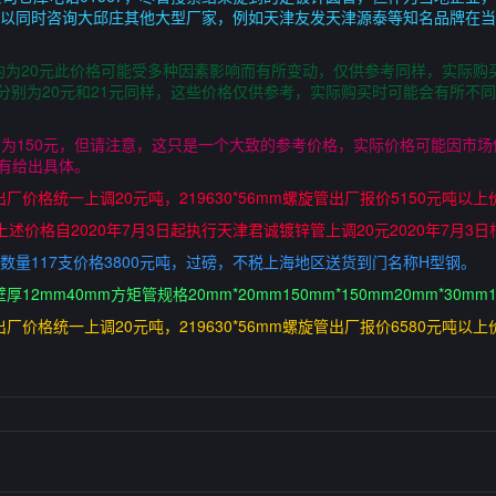
可以同时咨询大邱庄其他大型厂家，例如天津友发天津源泰等知名品牌在
格大约为20元此价格可能受多种因素影响而有所变动，仅供参考同样，实际
价格分别为20元和21元同样，这些价格仅供参考，实际购买时可能会有所
为150元，但请注意，这只是一个大致的参考价格，实际价格可能因市场供
没有给出具体。
厂价格统一上调20元吨，219630*56mm螺旋管出厂报价5150元吨以
持平上述价格自2020年7月3日起执行天津君诚镀锌管上调20元2020年7月3
0*10数量117支价格3800元吨，过磅，不税上海地区送货到门名称H型钢。
2mm40mm方矩管规格20mm*20mm150mm*150mm20mm*30mm10
厂价格统一上调20元吨，219630*56mm螺旋管出厂报价6580元吨以