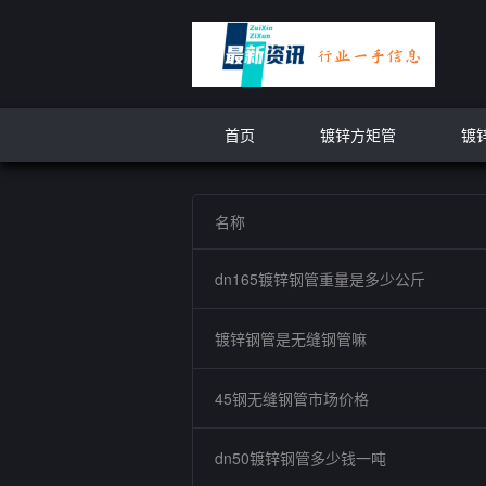
首页
镀锌方矩管
镀
名称
dn165镀锌钢管重量是多少公斤
镀锌钢管是无缝钢管嘛
45钢无缝钢管市场价格
dn50镀锌钢管多少钱一吨