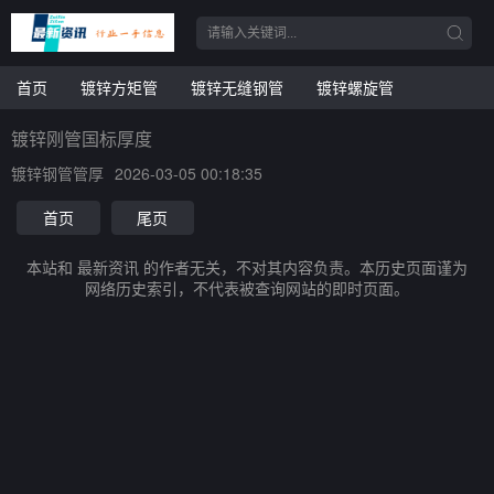
首页
镀锌方矩管
镀锌无缝钢管
镀锌螺旋管
镀锌刚管国标厚度
镀锌钢管管厚
2026-03-05 00:18:35
首页
尾页
本站和 最新资讯 的作者无关，不对其内容负责。本历史页面谨为
网络历史索引，不代表被查询网站的即时页面。